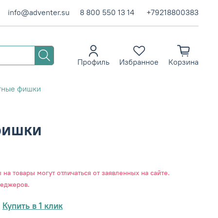
info@adventer.su
8 800 550 13 14
+79218800383
Профиль
Избранное
Корзина
тные фишки
фишки
на товары могут отличаться от заявленных на сайте.
неджеров.
Купить в 1 клик