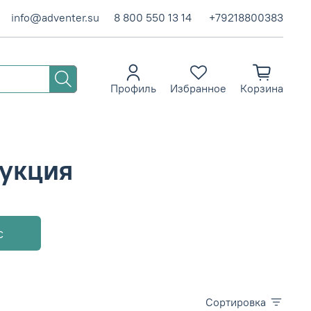
info@adventer.su
8 800 550 13 14
+79218800383
Профиль
Избранное
Корзина
укция
с
Сортировка