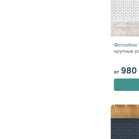
Фотообои 
крупные р
980 
от