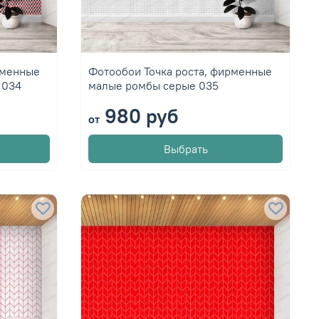
рменные
Фотообои Точка роста, фирменные
 034
малые ромбы серые 035
980 руб
от
Выбрать