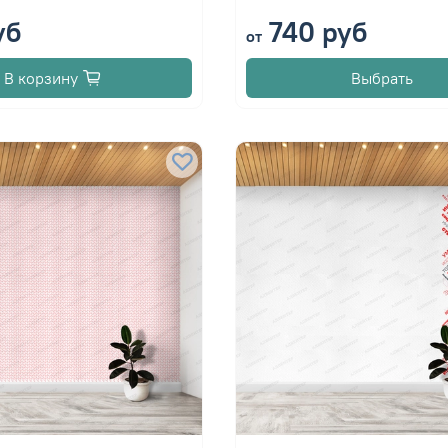
уб
740 руб
от
В корзину
Выбрать