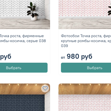
Точка роста, фирменные
Фотообои Точка роста, фи
омбы-косичка, серые 038
крупные ромбы-косичка, к
039
руб
980 руб
от
Выбрать
Выбрать