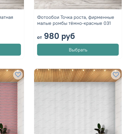
матная
Фотообои Точка роста, фирменные
малые ромбы тёмно-красные 031
980 руб
от
Выбрать