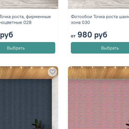
Точка роста, фирменные
Фотообои Точка роста шах
ноцветные 028
зона 030
руб
980 руб
от
Выбрать
Выбрать