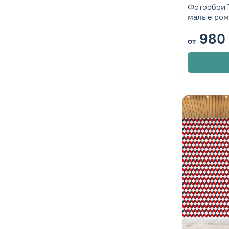
Фотообои 
малые ром
980 
от