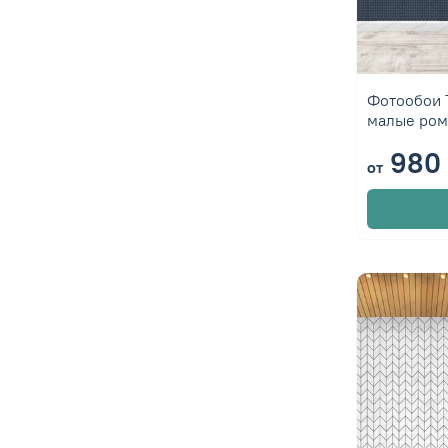
Фотообои 
малые ром
980 
от