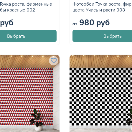
Точка роста, фирменные
Фотообои Точка роста, фи
бы красные 002
цвета Учись и расти 003
руб
980 руб
от
Выбрать
Выбрать