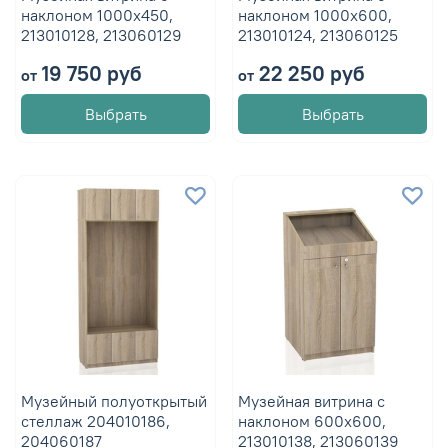
наклоном 1000х450,
наклоном 1000х600,
213010128, 213060129
213010124, 213060125
19 750 руб
22 250 руб
от
от
Выбрать
Выбрать
Музейный полуоткрытый
Музейная витрина с
стеллаж 204010186,
наклоном 600х600,
204060187
213010138, 213060139