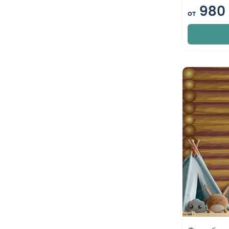
980 
от