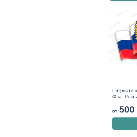
Патриотиче
Флаг Росс
500 
от