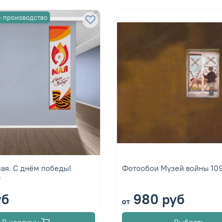
 производство
ая. С днём победы!
Фотообои Музей войны 10
9
уб
980 руб
от
В корзину
Выбрать