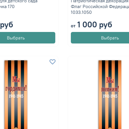
для детского сада
Патриотическая декорация 
чка 170
Флаг Российской Федерац
1033.1050
руб
1 000 руб
от
Выбрать
Выбрать