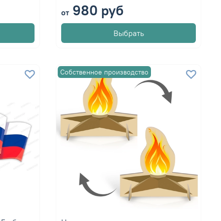
980 руб
от
Выбрать
Собственное производство