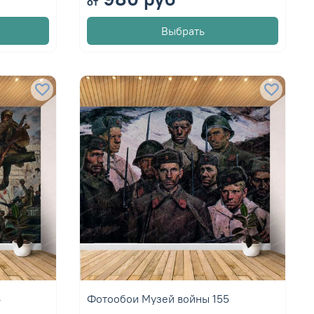
от
Выбрать
4
Фотообои Музей войны 155