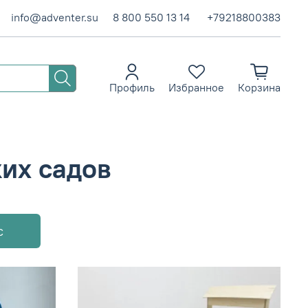
info@adventer.su
8 800 550 13 14
+79218800383
Профиль
Избранное
Корзина
ких садов
с