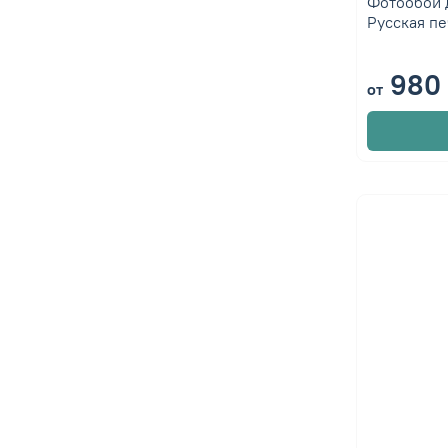
Фотообои 
Русская пе
980 
от