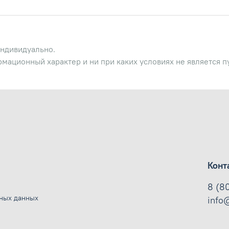
ндивидуально.
рмационный характер и ни при каких условиях не является 
Конт
8 (8
ьных данных
info