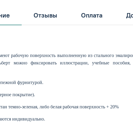
ние
Отзывы
Оплата
До
еют рабочую поверхность выполненную из стального эмалиров
ьберт можно фиксировать иллюстрации, учебные пособия, 
епежной фурнитурой.
ерное покрытие).
стан
темно-зеленая, либо белая рабочая поверхность + 20%
аются индивидуально.