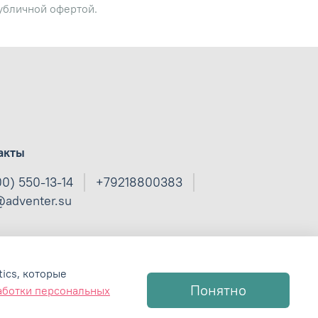
публичной офертой.
акты
00) 550-13-14
+79218800383
@adventer.su
ics,
которые
Понятно
аботки персональных