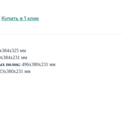
Купить в 1 клик
х384х325 мм
х384х231 мм
ых полок:
496х380х231 мм
23х380х231 мм