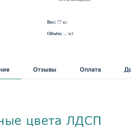
Вес:
77 кг.
Объём:
... м3
ние
Отзывы
Оплата
До