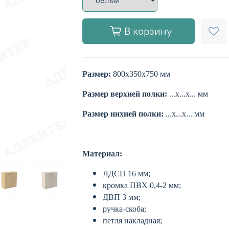
В корзину
Размер:
800х350х750 мм
Размер верхней полки:
...
х...х... мм
Размер нихней полки:
...х...х... мм
Материал:
ЛДСП 16 мм;
кромка ПВХ 0,4-2 мм;
ДВП 3 мм;
ручка-скоба;
петля накладная;