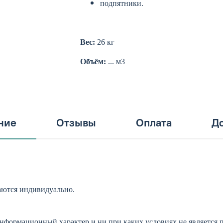
подпятники.
Вес:
26
кг
Объём:
...
м3
ние
Отзывы
Оплата
До
ются индивидуально.
информационный характер и ни при каких условиях не является 