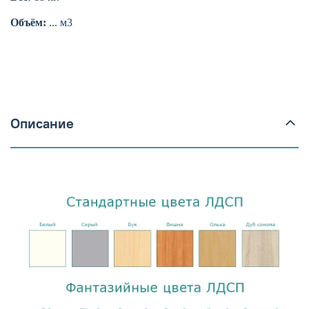
Объём:
... м3
Описание