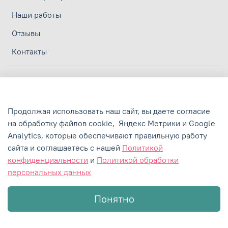
Наши работы
Отзывы
Контакты
Личный кабинет
Политика конфиденциальности
Продолжая использовать наш сайт, вы даете согласие
Политика обработки персональных данных
на обработку файлов cookie,
Яндекс Метрики и Google
Пользовательское соглашение
Analytics,
которые обеспечивают правильную работу
сайта и соглашаетесь с нашей
Политикой
Сертификаты и лицензии
конфиденциальности
и
Политикой обработки
персональных данных
Понятно
Главная
Поиск
Корзина
Избранное
Профиль