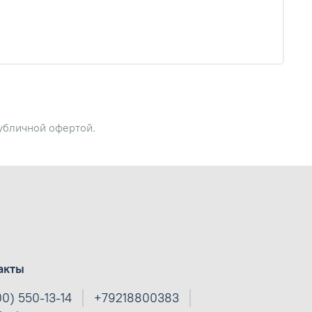
публичной офертой.
акты
00) 550-13-14
+79218800383