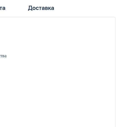
та
Доставка
ства