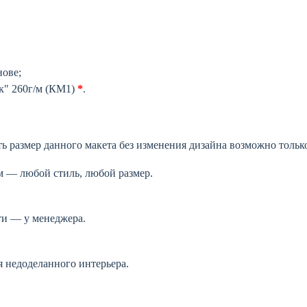
ове;
к" 260г/м (КМ1)
*
.
ь размер данного макета без изменения дизайна возможно толь
 — любой стиль, любой размер.
и — у менеджера.
 недоделанного интерьера.