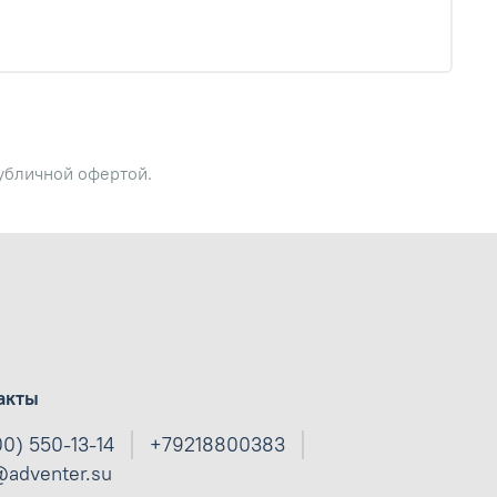
публичной офертой.
акты
00) 550-13-14
+79218800383
@adventer.su