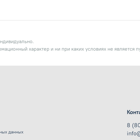
ндивидуально.
рмационный характер и ни при каких условиях не является 
Конт
8 (8
ьных данных
info